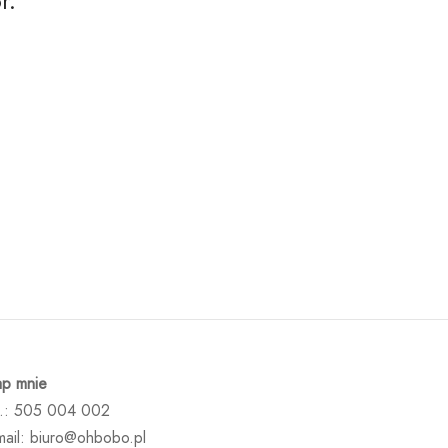
r.
ap mnie
l.: 505 004 002
mail: biuro@ohbobo.pl