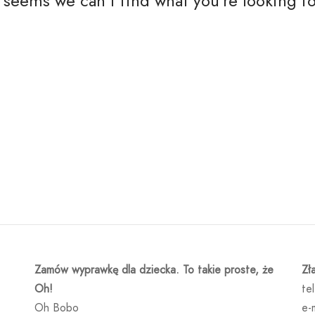
t seems we can't find what you're looking fo
Zamów wyprawkę dla dziecka. To takie proste, że
Zł
Oh!
te
Oh Bobo
e-