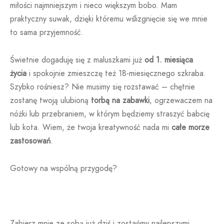
miłości najmniejszym i nieco większym bobo. Mam
praktyczny suwak, dzięki któremu wślizgnięcie się we mnie
to sama przyjemność.
Świetnie dogaduję się z maluszkami już
od 1. miesiąca
życia
i spokojnie zmieszczę też 18-miesięcznego szkraba.
Szybko rośniesz? Nie musimy się rozstawać – chętnie
zostanę twoją ulubioną
torbą na zabawki
, ogrzewaczem na
nóżki lub przebraniem, w którym będziemy straszyć babcię
lub kota. Wiem, że twoja kreatywność nada mi
całe morze
zastosowań
.
Gotowy na wspólną przygodę?
Zabierz mnie ze sobą
już dziś i zostańmy najlepszymi