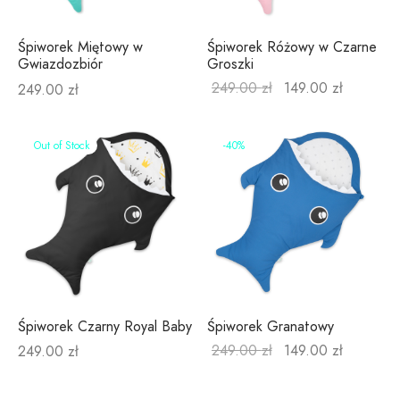
Śpiworek Miętowy w
Śpiworek Różowy w Czarne
Gwiazdozbiór
Groszki
249.00
zł
149.00
zł
249.00
zł
Out of Stock
-
40
%
Śpiworek Czarny Royal Baby
Śpiworek Granatowy
249.00
zł
149.00
zł
249.00
zł